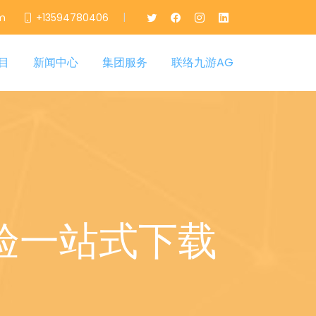
|
m
+13594780406
目
新闻中心
集团服务
联络九游AG
验一站式下载