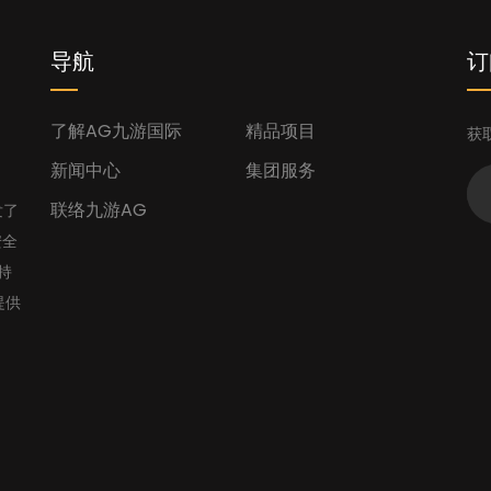
导航
订
了解AG九游国际
精品项目
获
新闻中心
集团服务
联络九游AG
发了
安全
持
提供