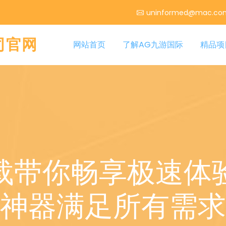
uninformed@mac.co
公司官网
网站首页
了解AG九游国际
精品项
载带你畅享极速体
神器满足所有需求