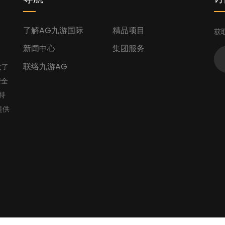
了解AG九游国际
精品项目
获
新闻中心
集团服务
联络九游AG
发了
安全
持
提供