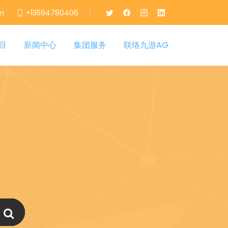
|
m
+13594780406
目
新闻中心
集团服务
联络九游AG