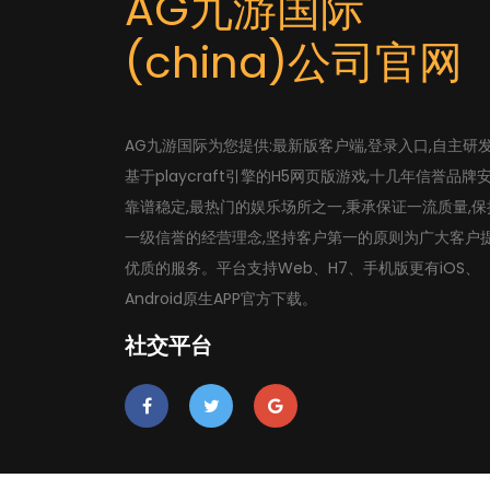
AG九游国际
(china)公司官网
AG九游国际为您提供:最新版客户端,登录入口,自主研
基于playcraft引擎的H5网页版游戏,十几年信誉品牌
靠谱稳定,最热门的娱乐场所之一,秉承保证一流质量,保
一级信誉的经营理念,坚持客户第一的原则为广大客户
优质的服务。平台支持Web、H7、手机版更有iOS、
Android原生APP官方下载。
社交平台